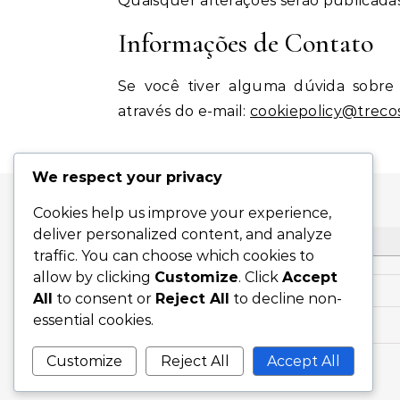
Quaisquer alterações serão publicada
Informações de Contato
Se você tiver alguma dúvida sobre 
através do e-mail:
cookiepolicy@treco
We respect your privacy
Cookies help us improve your experience,
deliver personalized content, and analyze
PESQUISAR
traffic. You can choose which cookies to
allow by clicking
Customize
. Click
Accept
Search for:
All
to consent or
Reject All
to decline non-
essential cookies.
Customize
Reject All
Accept All
Graceful Theme by
Optima Themes