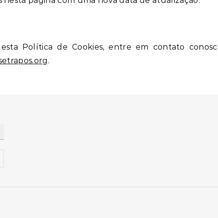
s nesta página com uma nova data de atualização.
esta Política de Cookies, entre em contato conosc
setrapos.org
.