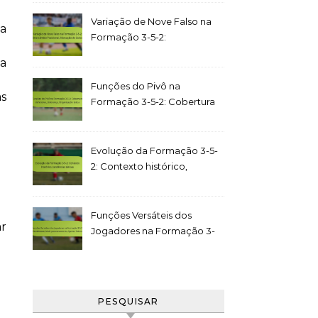
Distribuição, Comunicação
Variação de Nove Falso na
 a
Formação 3-5-2:
Intercâmbio Posicional,
a
Marcação de Golos
Funções do Pivô na
as
Formação 3-5-2: Cobertura
defensiva, Liderança,
Organização tática
Evolução da Formação 3-5-
2: Contexto histórico,
tendências táticas
Funções Versáteis dos
r
Jogadores na Formação 3-
5-2: Flexibilidade, Multi-
posicionamento, Ajustes
Táticos
PESQUISAR