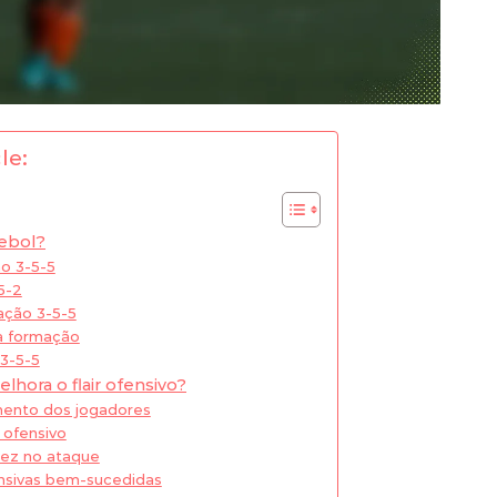
le:
tebol?
ão 3-5-5
5-2
ação 3-5-5
da formação
3-5-5
hora o flair ofensivo?
mento dos jogadores
o ofensivo
dez no ataque
nsivas bem-sucedidas