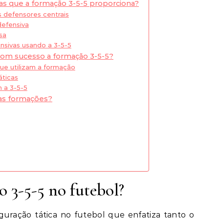
as que a formação 3-5-5 proporciona?
s defensores centrais
defensiva
sa
nsivas usando a 3-5-5
om sucesso a formação 3-5-5?
que utilizam a formação
áticas
m a 3-5-5
ras formações?
 3-5-5 no futebol?
guração tática no futebol que enfatiza tanto o