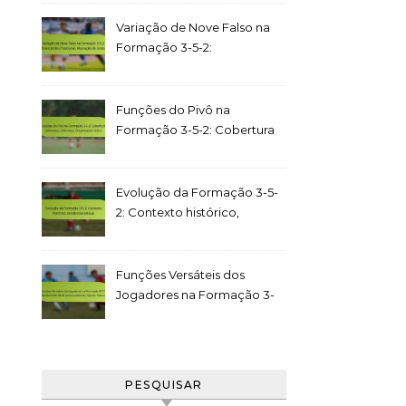
Distribuição, Comunicação
Variação de Nove Falso na
Formação 3-5-2:
Intercâmbio Posicional,
Marcação de Golos
Funções do Pivô na
Formação 3-5-2: Cobertura
defensiva, Liderança,
Organização tática
Evolução da Formação 3-5-
2: Contexto histórico,
tendências táticas
Funções Versáteis dos
Jogadores na Formação 3-
5-2: Flexibilidade, Multi-
posicionamento, Ajustes
Táticos
PESQUISAR