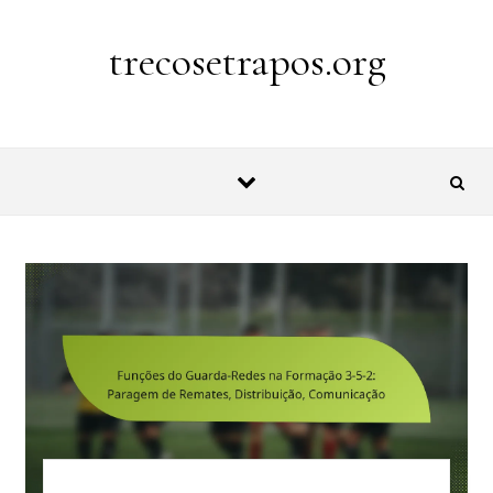
Skip to content
trecosetrapos.org