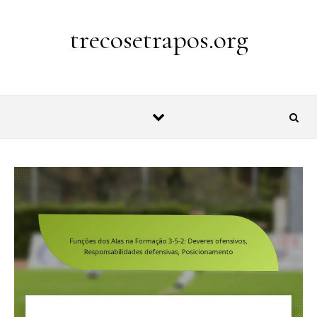
Skip to content
trecosetrapos.org