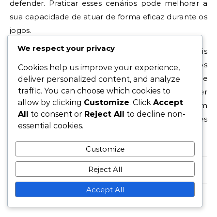
defender. Praticar esses cenários pode melhorar a
sua capacidade de atuar de forma eficaz durante os
jogos.
We respect your privacy
Para melhorar a consciência espacial, os laterais
devem analisar regularmente filmagens de jogos
Cookies help us improve your experience,
para entender melhor as dinâmicas de
deliver personalized content, and analyze
traffic. You can choose which cookies to
posicionamento. Esta prática ajuda-os a reconhecer
allow by clicking
Customize
. Click
Accept
padrões e antecipar movimentos, permitindo um
All
to consent or
Reject All
to decline non-
posicionamento e tomada de decisão mais eficazes
essential cookies.
em situações em tempo real.
Customize
Reject All
No Comments
Accept All