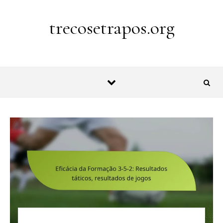
Skip to content
trecosetrapos.org