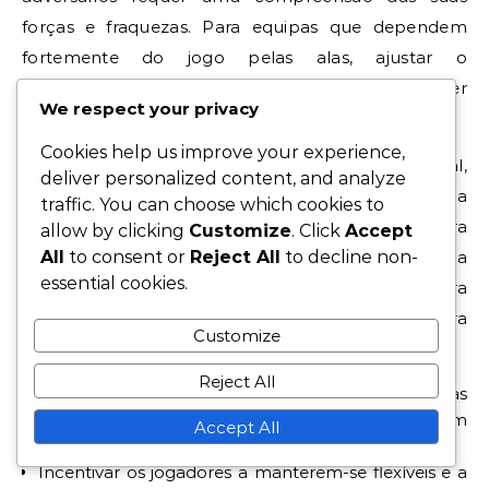
forças e fraquezas. Para equipas que dependem
fortemente do jogo pelas alas, ajustar o
posicionamento dos laterais para fornecer
We respect your privacy
cobertura defensiva adicional pode ser eficaz.
Cookies help us improve your experience,
Ao enfrentar equipas com um forte ataque central,
deliver personalized content, and analyze
pode ser benéfico recuar um médio para criar uma
traffic. You can choose which cookies to
forma mais compacta. Por outro lado, contra
allow by clicking
Customize
. Click
Accept
All
to consent or
Reject All
to decline non-
equipas que têm dificuldades em organizar a
essential cookies.
defesa, a formação pode ser ajustada para
empurrar os laterais mais para cima no campo para
Customize
explorar espaço.
Reject All
Analisar as formações dos adversários e ajustar as
suas linhas de meio-campo e defesa em
Accept All
conformidade.
Incentivar os jogadores a manterem-se flexíveis e a