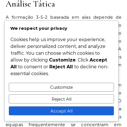
Análise Tática
A formação 3-5-2 baseada em alas depende de
laterais que proporcionam largura e apoio tanto
We respect your privacy
defensivo como ofensivo. Estes jogadores são
Cookies help us improve your experience,
cruciais para esticar a defesa do adversário, criando
deliver personalized content, and analyze
espaço para os jogadores centrais explorarem. A
traffic. You can choose which cookies to
formação tipicamente apresenta três defensores
allow by clicking
Customize
. Click
Accept
centrais, permitindo que os laterais avancem sem
All
to consent or
Reject All
to decline non-
comprometer a estabilidade defensiva.
essential cookies.
Nesta configuração, os dois avançados podem
Customize
beneficiar da largura criada pelos laterais, fazendo
Reject All
corridas para a área para cruzamentos. O
cruzamento eficaz é vital, pois pode levar a
Accept All
oportunidades de golo de alta qualidade. As
equipas frequentemente se concentram em