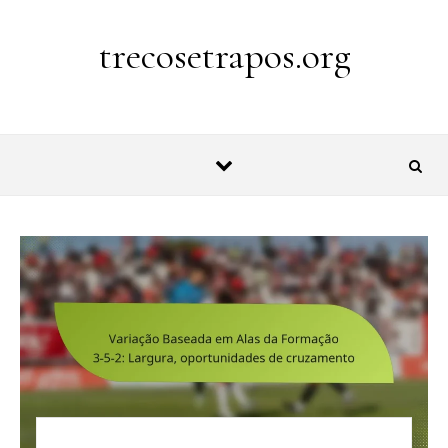
Skip to content
trecosetrapos.org